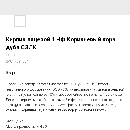
Кирпич лицевой 1 НФ Коричневый кора
дуба СЗЛК
СЗЛК
SKU:
7031004
35
р.
Продукция завода изготавливается по ГОСТу 530-2012 методом
пластического формования. ООО «СЗЛК» производит лицевой и рядовой
кирпич с пустотностью до 40% и морозостойкостью не менее 100 циклов.
Лицевой кирпич может быть с гладкой и фактурной поверхностью (ольха,
кора дуба, скала, шероховатый), имеет фаску. Цветовая гамма: Флеш,
красный, коричневый, шоколад, какао, бордо и слоновая кость
Вес:: 2,4 кг
Марка прочности:: М-150