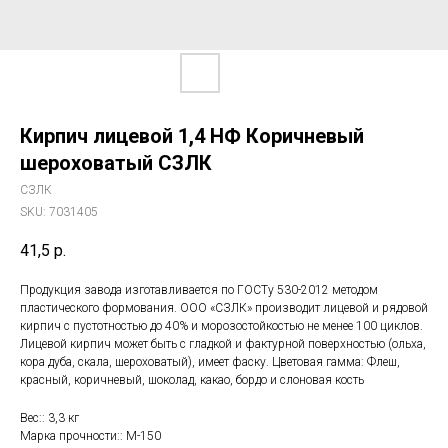
Кирпич лицевой 1,4 НФ Коричневый
шероховатый СЗЛК
СЗЛК
SKU:
7031405
41,5
р.
Продукция завода изготавливается по ГОСТу 530-2012 методом
пластического формования. ООО «СЗЛК» производит лицевой и рядовой
кирпич с пустотностью до 40% и морозостойкостью не менее 100 циклов.
Лицевой кирпич может быть с гладкой и фактурной поверхностью (ольха,
кора дуба, скала, шероховатый), имеет фаску. Цветовая гамма: Флеш,
красный, коричневый, шоколад, какао, бордо и слоновая кость
Вес:: 3,3 кг
Марка прочности:: М-150