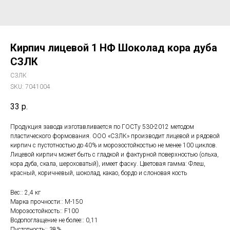
Кирпич лицевой 1 НФ Шоколад кора дуба
СЗЛК
СЗЛК
SKU:
7041004
33
р.
Продукция завода изготавливается по ГОСТу 530-2012 методом
пластического формования. ООО «СЗЛК» производит лицевой и рядовой
кирпич с пустотностью до 40% и морозостойкостью не менее 100 циклов.
Лицевой кирпич может быть с гладкой и фактурной поверхностью (ольха,
кора дуба, скала, шероховатый), имеет фаску. Цветовая гамма: Флеш,
красный, коричневый, шоколад, какао, бордо и слоновая кость
Вес:: 2,4 кг
Марка прочности:: М-150
Морозостойкость:: F100
Водопоглащение не более:: 0,11
Пустотность:: 38%