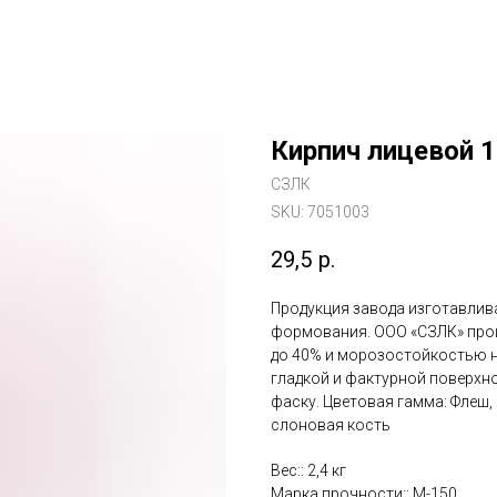
Кирпич лицевой 
СЗЛК
SKU:
7051003
29,5
р.
Продукция завода изготавлив
формования. ООО «СЗЛК» прои
до 40% и морозостойкостью н
гладкой и фактурной поверхно
фаску. Цветовая гамма: Флеш,
слоновая кость
Вес:: 2,4 кг
Марка прочности:: М-150