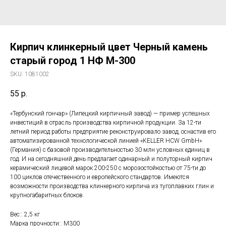
Кирпич клинкерный цвет Черный камень
старый город 1 НФ М-300
SKU:
1081002
55
р.
«Тербунский гончар» (Липецкий кирпичный завод) — пример успешных
инвестиций в отрасль производства кирпичной продукции. За 12-ти
летний период работы предприятие реконструировало завод, оснастив его
автоматизированной технологической линией «KELLER HCW GmbH»
(Германия) с базовой производительностью 30 млн условных единиц в
год. И на сегодняшний день предлагает одинарный и полуторный кирпич
керамический лицевой марок 200-250 с морозостойкостью от 75-ти до
100 циклов отечественного и европейского стандартов. Имеются
возможности производства клинкерного кирпича из тугоплавких глин и
крупногабаритных блоков.
Вес:: 2,5 кг
Марка прочности:: М300