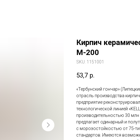
Кирпич керамиче
М-200
SKU:
1151001
53,7
р.
«Тербунский гончар» (Липецки
отрасль производства кирпичн
предприятие реконструировал
технологической линией «KEL
производительностью 30 млн у
предлагает одинарный и полу
с морозостойкостью от 75-ти
стандартов. Имеются возможн