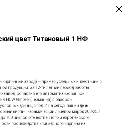
ский цвет Титановый 1 НФ
й кирпичный завод) — пример успешных инвестиций в
ой продукции. За 12-ти летний период работы
о завод, оснастив его автоматизированной
LER HCW GmbH» (Германия) с базовой
словных единиц в год. И на сегодняшний день
торный кирпич керамический лицевой марок 200-250
 до 100 циклов отечественного и европейского
ости производства клинкерного кирпича из