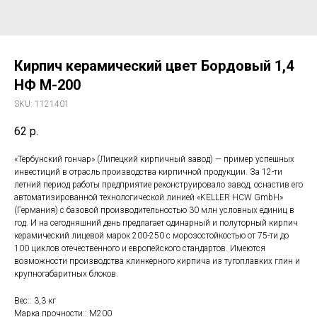
Кирпич керамический цвет Бордовый 1,4
НФ М-200
SKU:
1121401
62
р.
«Тербунский гончар» (Липецкий кирпичный завод) — пример успешных
инвестиций в отрасль производства кирпичной продукции. За 12-ти
летний период работы предприятие реконструировало завод, оснастив его
автоматизированной технологической линией «KELLER HCW GmbH»
(Германия) с базовой производительностью 30 млн условных единиц в
год. И на сегодняшний день предлагает одинарный и полуторный кирпич
керамический лицевой марок 200-250 с морозостойкостью от 75-ти до
100 циклов отечественного и европейского стандартов. Имеются
возможности производства клинкерного кирпича из тугоплавких глин и
крупногабаритных блоков.
Вес:: 3,3 кг
Марка прочности:: М200