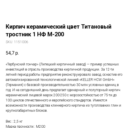
Кирпич керамический цвет Титановый
тростник 1 НФ М-200
SKU:
1151006
54,7
р.
«Тербунский гончар» (Липецкий кирпичный завод) — пример успешных
инвестиций в отрасль производства кирпичной продукции. За 12-ти
летний период работы предприятие реконструировало завод, оснастив его
автоматизированной технологической линией «KELLER HCW GmbH»
(Германия) с базовой производительностью 30 млн условных единиц в
год. И на сегодняшний день предлагает одинарный и полуторный кирпич
керамический лицевой марок 200-250 с морозостойкостью от 75-ти до
100 циклов отечественного и европейского стандартов. Имеются
возможности производства клинкерного кирпича из тугоплавких глин и
крупногабаритных блоков.
Вес:: 2,5 кг
Марка прочности:: М200