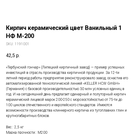
Кирпич керамический цвет Ванильный 1
НФ М-200
SKU:
1191001
42,5
р.
«Тербунский гончар» (Липецкий кирпичный завод) — пример успешных
инвестиций в отрасль производства кирпичной продукции. За 12-ти
летний период работы предприятие реконструировало завод, оснастив его
автоматизированной технологической линией «KELLER HCW GmbH»
(Германия) с базовой производительностью 30 млн условных единиц в
год. И на сегодняшний день предлагает одинарный и полуторный кирпич
керамический лицевой марок 200-250 с морозостойкостью от 75-ти до
100 циклов отечественного и европейского стандартов. Имеются
возможности производства клинкерного кирпича из тугоплавких глин и
крупногабаритных блоков.
Вес:: 2,5 кг
Марка прочности:: М200